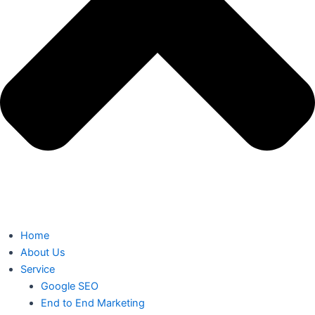
Home
About Us
Service
Google SEO
End to End Marketing