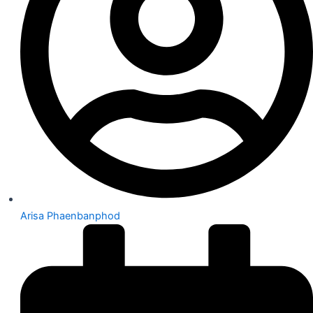
Arisa Phaenbanphod