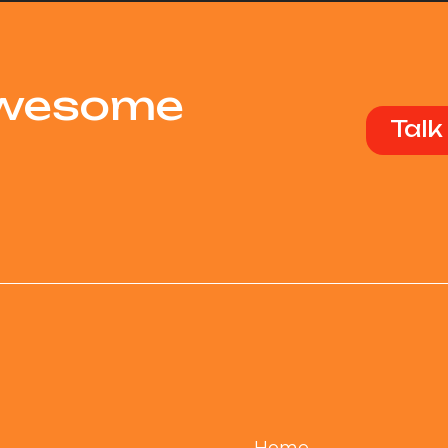
Awesome
Talk
Home